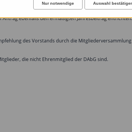
Nur notwendige
Auswahl bestätige
nen zahlen einen ermäßigten Jahresbeitrag in Höhe von 10
 Antrag ebenfalls den ermäßigten Jahresbeitrag entrichten
 Empfehlung des Vorstands durch die Mitgliederversammlung
itglieder, die nicht Ehrenmitglied der DAbG sind.