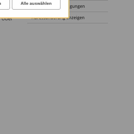
n
Alle auswählen
Mitgliedsbescheinigungen
,00
Adressänderung anzeigen
. Über