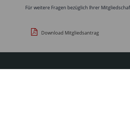
Für weitere Fragen bezüglich Ihrer Mitgliedschaf
Download Mitgliedsantrag
Links
Wichtig
Über die DAbG
Kont
Aktuelles/News
Imp
Mitglied werden
Date
Downloads
Satz
Cookie Einstellungen bearbeiten