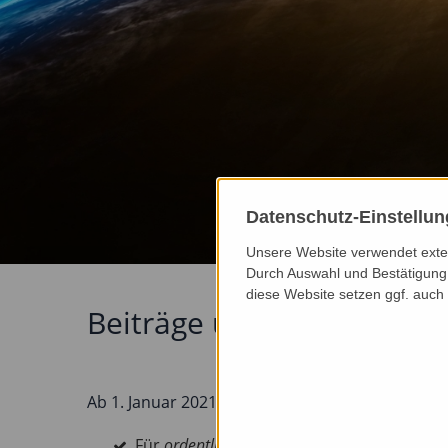
Datenschutz-Einstellu
Unsere Website verwendet extern
Durch Auswahl und Bestätigung 
diese Website setzen ggf. auch
Beiträge und Anmeldung
Ab 1. Januar 2021 gelten folgende Mitgliedsbeitr
Für
ordentliche Mitglieder*
beträgt der Jahr