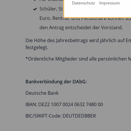
Datenschutz
Impressum
Schüler, Studierende und Doktoranden/in
Euro. Rentner und Pensionäre können auf
den Antrag entscheidet der Vorstand.
Die Höhe des Jahresbeitrags wird jährlich auf
festgelegt.
*Ordentliche Mitglieder sind alle persönlichen M
Bankverbindung der DAbG:
Deutsche Bank
IBAN: DE22 1007 0024 0632 7480 00
BIC/SWIFT-Code: DEUTDEDBBER