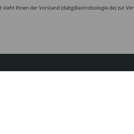
t steht Ihnen der Vorstand (
dabg
@
astrobiologie.de
) zur Ve
e Links
Gesellschaft
akt
Deutsche Astrobiologische
ressum
Gesellschaft e. V.
Markhofstr. 18
nschutz - DSGVO
14532 Stahnsdorf
ung