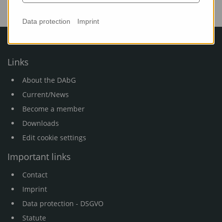
Missions
Data protection
Imprint
Links
About the DAbG
Current/News
Become a member
Downloads
Edit cookie settings
Important links
Contact
Imprint
Data protection - DSGVO
Statute