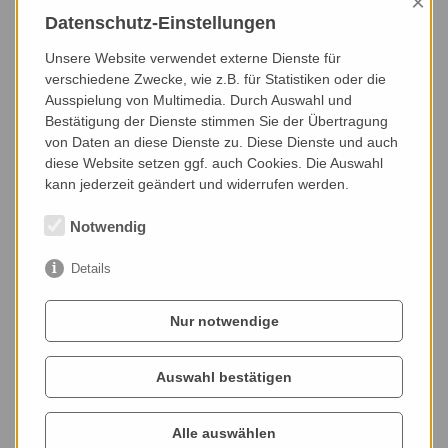
×
Datenschutz-Einstellungen
Unsere Website verwendet externe Dienste für
verschiedene Zwecke, wie z.B. für Statistiken oder die
Ausspielung von Multimedia. Durch Auswahl und
Bestätigung der Dienste stimmen Sie der Übertragung
von Daten an diese Dienste zu. Diese Dienste und auch
diese Website setzen ggf. auch Cookies. Die Auswahl
kann jederzeit geändert und widerrufen werden.
Experiments in space
Notwendig
Planetary analogue studies
Details
Origin of life
Nur notwendige
Microbiological model
Auswahl bestätigen
organisms
Early and Present Earth
Alle auswählen